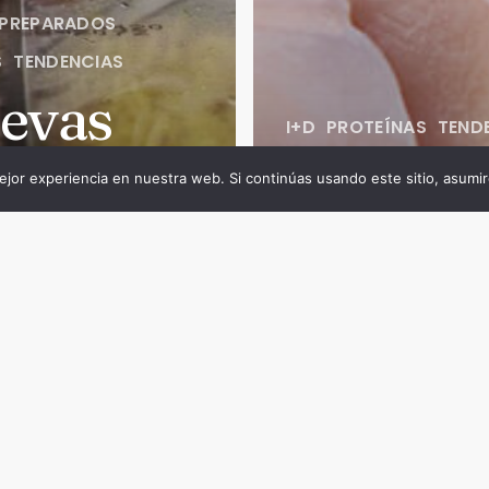
 PREPARADOS
S
TENDENCIAS
evas
I+D
PROTEÍNAS
TEND
ndencias
Solucio
jor experiencia en nuestra web. Si continúas usando este sitio, asumi
el
innovad
ctor de
de alim
 platos
enrique
eparados
con pro