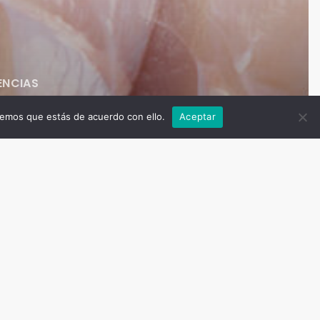
ENCIAS
nes
remos que estás de acuerdo con ello.
Aceptar
oras
entos
cidos
teínas