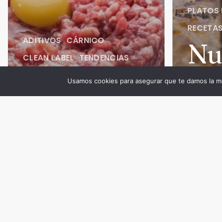
PLATOS
RECETA
ADITIVOS
CÁRNICO
Nu
CLEAN LABEL
TENDENCIAS
Productos
te
Usamos cookies para asegurar que te damos la me
clean label
en 
en la
se
industria
los
cárnica
pr