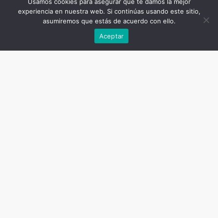
Usamos cookies para asegurar que te damos la mejor
experiencia en nuestra web. Si continúas usando este sitio,
asumiremos que estás de acuerdo con ello.
Aceptar
CÁRNICO
I+D
El secreto de la
salmuera líquida