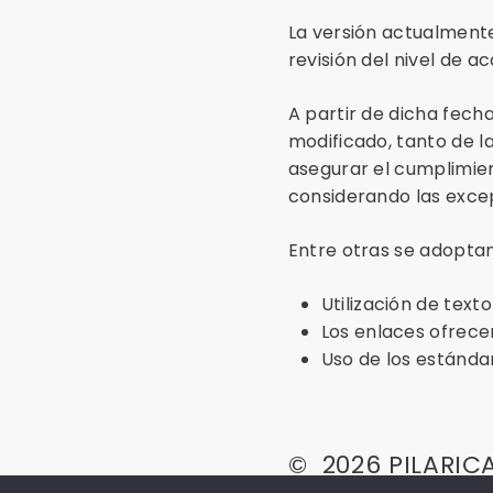
La versión actualmente
revisión del nivel de 
A partir de dicha fech
modificado, tanto de l
asegurar el cumplimien
considerando las excep
Entre otras se adoptan 
Utilización de text
Los enlaces ofrecen
Uso de los estándar
©
2026
PILARIC