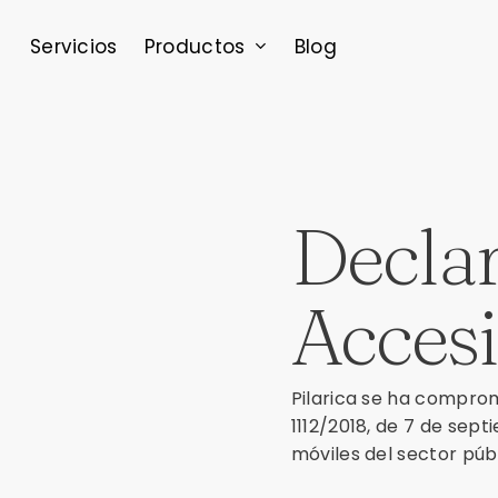
Skip
to
Productos
Servicios
Blog
main
content
Declar
Accesi
Pilarica se ha comprom
1112/2018, de 7 de sept
móviles del sector púb