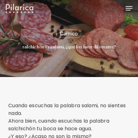
Skip
Men
to
main
content
Cárnico
salchichón vs salami, ¿qué los hace diferentes?
Cuando escuchas la palabra salami, no sientes
nada.
Ahora bien, cuando escuchas la palabra
salchichón tu boca se hace agua.
¿Y eso? ¿Acaso no son lo mismo?