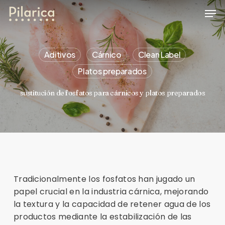
Skip
Men
to
main
content
Aditivos
Cárnico
Clean Label
Platos preparados
sustitución de fosfatos para cárnicos y platos preparados
Tradicionalmente los fosfatos han jugado un
papel crucial en la industria cárnica, mejorando
la textura y la capacidad de retener agua de los
productos mediante la estabilización de las