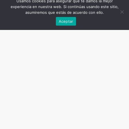
Usamos cookies para asegurar que te damos la mejor
experiencia en nuestra web. Si continúas usando este sitio,
asumiremos que estás de acuerdo con ello.
Aceptar
HORECA
PLATOS PREPARADOS
¿Empanado o
rebozado? ¿Qué
técnica va mejor con
cada alimento?