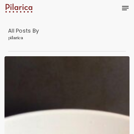
Skip
Men
to
main
content
All Posts By
pilarica