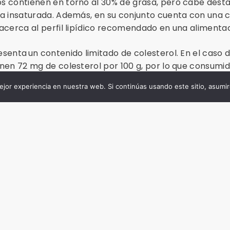
s contienen en torno al 30% de grasa, pero cabe dest
sa insaturada. Además, en su conjunto cuenta con una
acerca al perfil lipídico recomendado en una alimenta
senta un contenido limitado de colesterol. En el caso 
nen 72 mg de colesterol por 100 g, por lo que consumi
das encajan perfectamente dentro de una alimentació
jor experiencia en nuestra web. Si continúas usando este sitio, asumi
ita mantener unos niveles de colesterol sanguíneo ad
:
nal de los alimentos” – Dpto. de nutrición y ciencia de 
ense de Madrid.
/industrias/carne-y-salud/los-embutidos-
25247_0_1_in.html