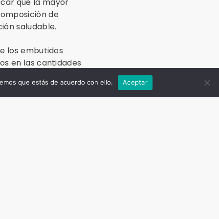
acar que la mayor
 composición de
ción saludable.
de los embutidos
dos en las cantidades
n variada y
remos que estás de acuerdo con ello.
Aceptar
ecuados.
los alimentos.