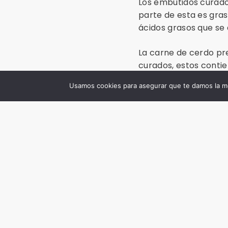
Los embutidos curado
parte de esta es gra
ácidos grasos que se 
La carne de cerdo pre
curados, estos contie
y frecuencia apropia
Usamos cookies para asegurar que te damos la me
equilibrada que perm
Fuentes consultadas
“Composición nutricio
Universidad Complut
https://www.anice.es
curados_17851_172_