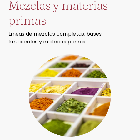
M
e
z
c
l
a
s
y
m
a
t
e
r
i
a
s
p
r
i
m
a
s
Líneas de mezclas completas, bases
funcionales y materias primas.