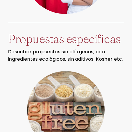
P
r
o
p
u
e
s
t
a
s
e
s
p
e
c
í
f
i
c
a
s
Descubre propuestas sin alérgenos, con
ingredientes ecológicos, sin aditivos, Kosher etc.