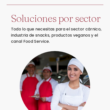
S
o
l
u
c
i
o
n
e
s
p
o
r
s
e
c
t
o
r
Todo lo que necesitas para el sector cárnico,
industria de snacks, productos veganos y el
canal Food Service.