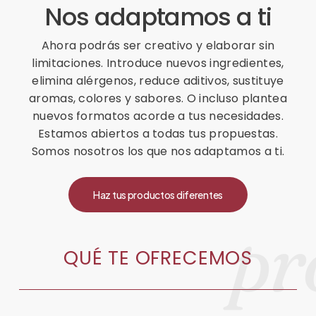
Nos adaptamos a ti
Ahora podrás ser creativo y elaborar sin
limitaciones. Introduce nuevos ingredientes,
elimina alérgenos, reduce aditivos, sustituye
aromas, colores y sabores. O incluso plantea
nuevos formatos acorde a tus necesidades.
Estamos abiertos a todas tus propuestas.
Somos nosotros los que nos adaptamos a ti.
Haz tus productos diferentes
pr
Q
U
É
T
E
O
F
R
E
C
E
M
O
S